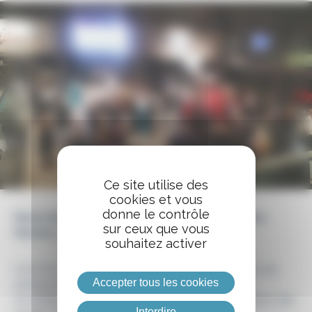
Ce site utilise des
cookies et vous
donne le contrôle
Mardi 28 février – 19H – Chez Porsche, 13 Rue des
sur ceux que vous
Mesliers, 35510 Cesson-Sévigné
souhaitez activer
Activ’Est est un réseau territorial qui oeuvre pour les
Accepter tous les cookies
entreprises de l’Écopôle Sud-Est.
On fédère, on se recommande et on met en action des
Interdire