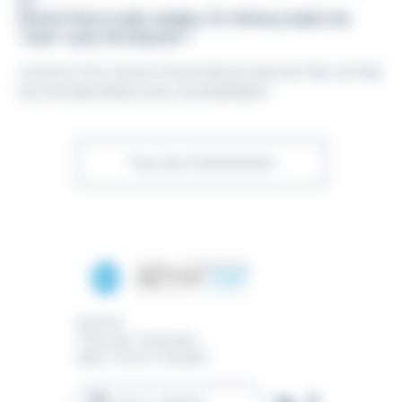
ET
PROFITER D’UNE VISIBILITE PRIVILEGIEE EN
TANT QUE SPONSOR ?
CONTACTEZ-NOUS POUR RECEVOIR NOTRE OFFRE
DE SPONSORING SUR L’ÉVÉNEMENT
Tous les Évènements
Activ'Est
7 Rue des Charmilles
35510
Cesson-Sévigné