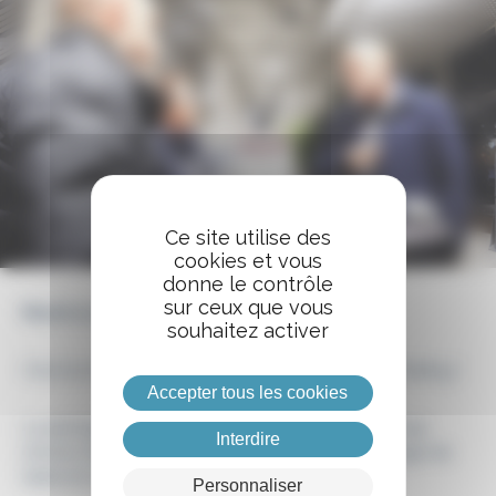
Ce site utilise des
cookies et vous
donne le contrôle
sur ceux que vous
Mardi 21 mars
souhaitez activer
C’est le moment de se retrouver pour un Activ’Dating !
Accepter tous les cookies
Le principe ? Pitcher son activité en 2 minutes top
Interdire
chrono face à différents interlocuteurs, on change de
table et on recommence.
Personnaliser