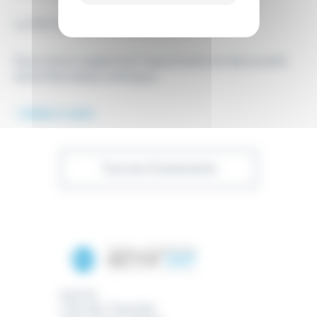
Le RDV business à ne pas manquer.
Nous aurons également l’opportunité de découverte
d’une thématique artistique…
+ d’infos à venir…
Tous les Évènements
Activ'Est
7 Rue des Charmilles